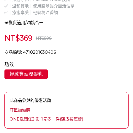
✅｜溫和質地｜使用胺基酸介面活性劑
✅｜療癒享受｜輕奢精油香調
全髮質適用/潤護合一
NT$369
NT$599
商品編號:
4710201630406
功效
輕感豐盈潤髮乳
此商品參與的優惠活動
訂單加價購
ONE洗潤任2瓶+1元多一件(頭皮按摩梳)