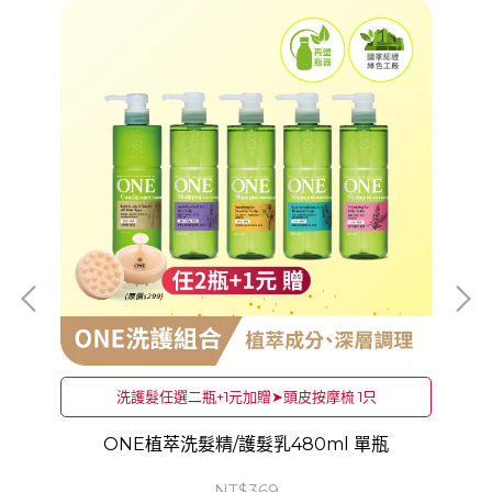
洗護髮任選二瓶+1元加贈➤頭皮按摩梳 1只
ONE植萃洗髮精/護髮乳480ml 單瓶
O
NT$369