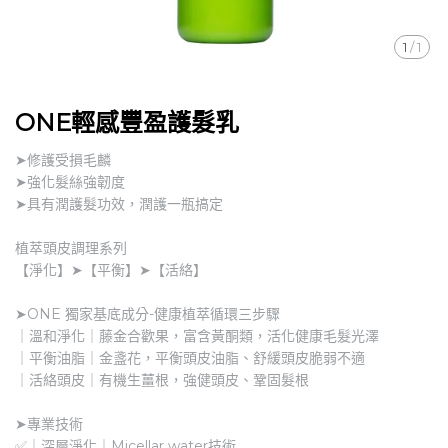
1
/
1
ONE輕感豐盈護髮乳
➤修護受損毛麟
➤強化髮絲強韌度
➤具有潤護髮功效，潤護一瓶搞定
植萃頭皮調理系列
【淨化】➤【平衡】➤【活絡】
➤ONE 獨家基底成分-健康植萃循環三步驟
｜溫和淨化｜藤金合歡果，富含黃酮類，活化健康毛髮光澤
｜平衡油脂｜金盞花，平衡頭皮油脂、舒緩頭皮脆弱不適
｜活絡頭皮｜有機生薑根，強健頭皮、鞏固髮根
➤專業技術
✅｜深層淨化｜Micellar water技術