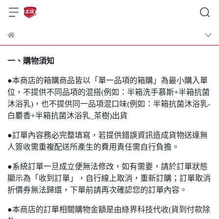
一、購物須知
●本商店的箱購商品皆以「單一品項的箱購」為最小購入單
位，不提供不同品項的混搭(例如：半箱洗手慕斯+半箱抗菌
沐浴乳)，也不提供同一品項混口味(例如：半箱抗菌沐浴乳-
白麝香+半箱抗菌沐浴乳_茶樹)出貨
●訂單內容務必完整填寫，若提供錯誤資訊造成貨物送達無
人簽收需重複配送所產生的費用責任需自行負擔。
●系統訂單一旦成立便無法修改，如有需要，請於訂單狀態
顯示為「收到訂單」，自行線上取消，重新訂購；訂單取消
折價券無法歸還，下單前請再次確認您的訂單內容。
●本商店的訂單相關購物金額是由綠界科技代收(貨到付款除