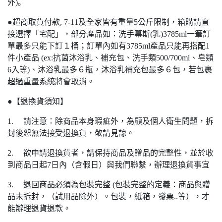
外)｡
●超商取貨付款, 7-11及全家皆有重量5公斤限制，箱購請直
接選擇「宅配」，部分產品如：洗手幕斯(乳)3785ml一筆訂
單最多只能下訂１桶；訂單內如有3785ml產品只能再搭配1
件小產品 (ex:抗菌沐浴乳、補充包、洗手類500/700ml、皂類
6入等)、沐浴乳最多６瓶，沐浴乳補充包最多６包，若包裹
超過重量系統將會取消。
●【退換貨須知】
1. 請注意：除商品本身瑕疵外，為顧及個人衛生問題，拆
封後恕無法接受退換貨，敬請見諒。
2. 欲申請退換貨者，請保持商品及贈品的完整性，並於收
到商品日起7日內（含假日）與我們聯繫，辦理退換貨事宜
3. 退回商品必須為包裝完整 (包裝完整的定義：商品與贈
品未拆封，（試用品除外）。包裝，紙箱，發票..等），才
能辦理退貨退款。