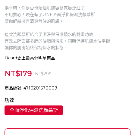
換季時，你是否也煩惱肌膚容易乾癢泛紅？
不用擔心！現在有了ONE全面淨化保濕洗顏慕斯
讓你輕鬆擁有清爽無油的肌膚。
這款洗顏慕斯結合了潔淨與保濕鎖水的雙重功效
有效去除面部多餘的油脂與污垢，同時保持肌膚水油平衡
讓你的肌膚始終保持保水的狀態。
Dcard史上最高分明星商品
NT$179
NT$299
商品編號:
4710201570009
功效
全面淨化保濕洗顏慕斯