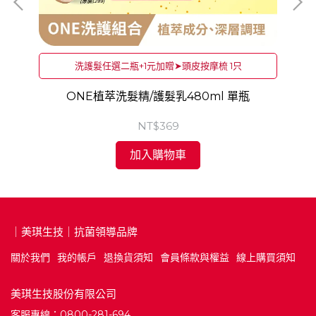
洗護髮任選二瓶+1元加贈➤頭皮按摩梳 1只
ONE植萃洗髮精/護髮乳480ml 單瓶
O
NT$369
加入購物車
｜美琪生技｜抗菌領導品牌
關於我們
我的帳戶
退換貨須知
會員條款與權益
線上購買須知
美琪生技股份有限公司
客服專線：0800-281-694