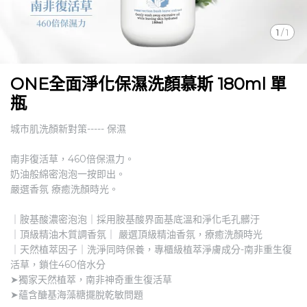
1
/
1
ONE全面淨化保濕洗顏慕斯 180ml 單
瓶
城市肌洗顏新對策----- 保濕
南非復活草，460倍保濕力。
奶油般綿密泡泡一按即出。
嚴選香氛 療癒洗顏時光。
｜胺基酸濃密泡泡｜採用胺基酸界面基底溫和淨化毛孔髒汙
｜頂級精油木質調香氛｜ 嚴選頂級精油香氛，療癒洗顏時光
｜天然植萃因子｜洗淨同時保養，專櫃級植萃淨膚成分-南非重生復
活草，鎖住460倍水分
➤獨家天然植萃，南非神奇重生復活草
➤蘊含醣基海藻糖擺脫乾敏問題