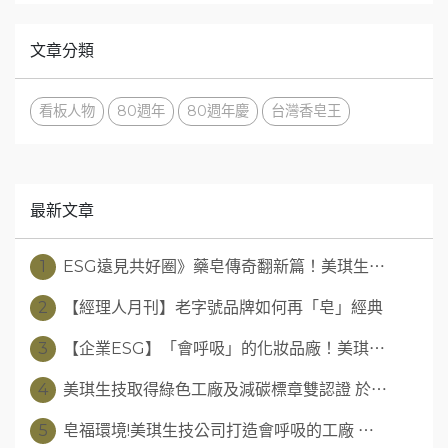
文章分類
看板人物
80週年
80週年慶
台灣香皂王
最新文章
1
ESG遠見共好圈》藥皂傳奇翻新篇！美琪生⋯
2
【經理人月刊】老字號品牌如何再「皂」經典
3
【企業ESG】「會呼吸」的化妝品廠！美琪⋯
4
美琪生技取得綠色工廠及減碳標章雙認證 於⋯
5
皂福環境!美琪生技公司打造會呼吸的工廠 ⋯