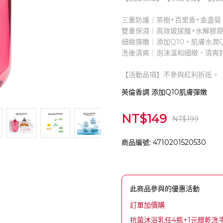
三重防護｜茶樹+百里香+金盞菊
雙重保濕｜高效玻尿酸+水解膠
細緻彈嫩｜添加Q10，肌膚水潤
洗後清爽｜泡沫溫和細緻，清爽
【活動品項】不參與紅利折抵。
英倫香調 添加Q10肌膚彈嫩
NT$149
NT$199
商品編號:
4710201520530
此商品參與的優惠活動
訂單加價購
抗菌沐浴乳任4瓶+1元贈乾洗手