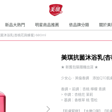
新品大熱門
明星商品推薦
依品牌分類
關於美
菌沐浴乳(杏桃花與蜂蜜) 680ml
美琪抗菌沐浴乳(杏桃
★ 新舊包裝隨機出貨 ★
少女心．英倫香調​ 添加Q10肌
香調 > 前調：杏桃 檸檬 青調
> 中調：杏桃花 茉莉
> 基調：香根草 桃 雪松
【肌膚緊緻】【水嫩Q彈】【肌