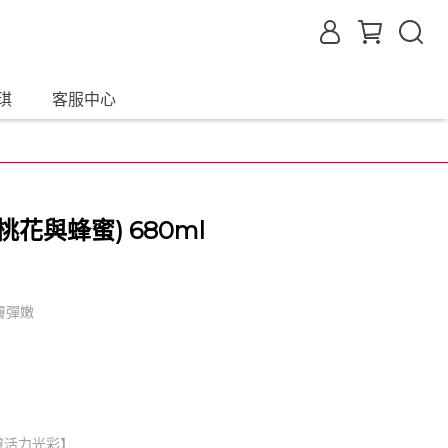
琪
客服中心
花與蜂蜜) 680ml
膚彈嫩
膚活力光彩】