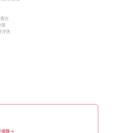
原蛋白
Q彈
好沖洗
噴霧-4